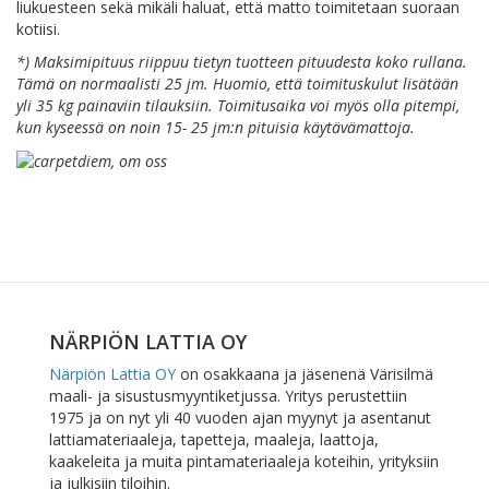
liukuesteen sekä mikäli haluat, että matto toimitetaan suoraan
kotiisi.
*) Maksimipituus riippuu tietyn tuotteen pituudesta koko rullana.
Tämä on normaalisti 25 jm. Huomio, että toimituskulut lisätään
yli 35 kg painaviin tilauksiin. Toimitusaika voi myös olla pitempi,
kun kyseessä on noin 15- 25 jm:n pituisia käytävämattoja.
NÄRPIÖN LATTIA OY
Närpiön Lattia OY
on osakkaana ja jäsenenä Värisilmä
maali- ja sisustusmyyntiketjussa. Yritys perustettiin
1975 ja on nyt yli 40 vuoden ajan myynyt ja asentanut
lattiamateriaaleja, tapetteja, maaleja, laattoja,
kaakeleita ja muita pintamateriaaleja koteihin, yrityksiin
ja julkisiin tiloihin.