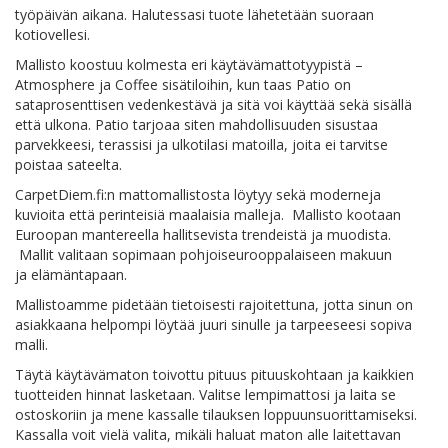
työpäivän aikana. Halutessasi tuote lähetetään suoraan
kotiovellesi.
Mallisto koostuu kolmesta eri käytävämattotyypistä –
Atmosphere ja Coffee sisätiloihin, kun taas Patio on
sataprosenttisen vedenkestävä ja sitä voi käyttää sekä sisällä
että ulkona. Patio tarjoaa siten mahdollisuuden sisustaa
parvekkeesi, terassisi ja ulkotilasi matoilla, joita ei tarvitse
poistaa sateelta.
CarpetDiem.fi:n mattomallistosta löytyy sekä moderneja
kuvioita että perinteisiä maalaisia malleja. Mallisto kootaan
Euroopan mantereella hallitsevista trendeistä ja muodista.
Mallit valitaan sopimaan pohjoiseurooppalaiseen makuun
ja elämäntapaan.
Mallistoamme pidetään tietoisesti rajoitettuna, jotta sinun on
asiakkaana helpompi löytää juuri sinulle ja tarpeeseesi sopiva
malli.
Täytä käytävämaton toivottu pituus pituuskohtaan ja kaikkien
tuotteiden hinnat lasketaan. Valitse lempimattosi ja laita se
ostoskoriin ja mene kassalle tilauksen loppuunsuorittamiseksi.
Kassalla voit vielä valita, mikäli haluat maton alle laitettavan