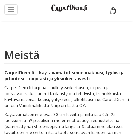
Toggle
navigation
Hyppää
pääsisältöön
Meistä
CarpetDiem.fi – käytävämatot sinun makuusi, tyyliisi ja
pituutesi – nopeasti ja yksinkertaisesti
CarpetDiem.fi tarjoaa sinulle yksinkertaisen, nopean ja
joustavan ratkaisun mittatilaustyönä tehdyistä, trendikkäistä
käytävämatoista kotiisi, yritykseesi, ulkotilaasi jne. CarpetDiem.fi
on osa Värisilmäliikettä Närpiön Lattia OY.
Käytävämattomme ovat 80 cm leveitä ja niitä saa 0,5- 25
juoksumetrin* pituuksina molemmat päädyt reunustettuina
(päärmättyinä) yhteensopivalla langalla. Saatuamme tilauksesi
tavoitteemme on toimittaa tuote seuraavan kahden-kolmen