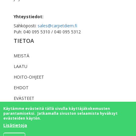
Yhteystiedot:
Sähköposti:
sales@carpetdiem.fi
Puh: 040 095 5310 / 040 095 5312
TIETOA
MEISTÄ
LAATU
HOITO-OHJEET
EHDOT
EVÄSTEET
Käytämme evästeitä tällä sivulla käyttäjäkokemusten
TIETOSUOJAKÄYTÄNTÖ
parantamiseksi. Jatkamalla sivuston selaamista hyväksyt
evästeiden käytön.
INSTAGRAM
Lisätietoja