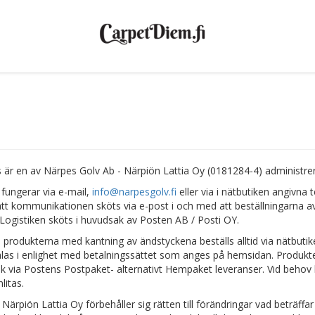
är en av Närpes Golv Ab - Närpiön Lattia Oy (0181284-4) administrer
fungerar via e-mail,
info@narpesgolv.fi
eller via i nätbutiken angivna
att kommunikationen sköts via e-post i och med att beställningarna a
 Logistiken sköts i huvudsak av Posten AB / Posti OY.
 produkterna med kantning av ändstyckena beställs alltid via nätbutik
las i enlighet med betalningssättet som anges på hemsidan. Produkter
k via Postens Postpaket- alternativt Hempaket leveranser. Vid behov
litas.
Närpiön Lattia Oy förbehåller sig rätten till förändringar vad beträffar