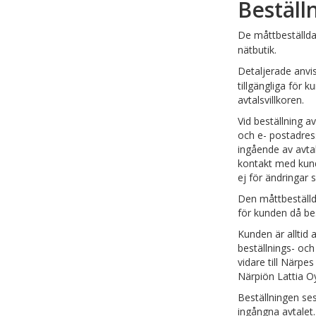
Beställ
De måttbeställda
nätbutik.
Detaljerade anvis
tillgängliga för 
avtalsvillkoren.
Vid beställning 
och e- postadres
ingående av avta
kontakt med kund
ej för ändringar 
Den måttbeställda
för kunden då bes
Kunden är alltid 
beställnings- och
vidare till Närpe
Närpiön Lattia Oy
Beställningen se
ingångna avtalet. 