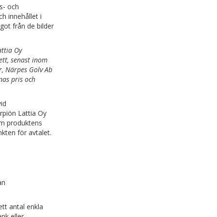
gs- och
h innehållet i
got från de bilder
ttia Oy
ett, senast inom
r, Närpes Golv Ab
nas pris och
vid
rpiön Lattia Oy
om produktens
kten för avtalet.
an
tt antal enkla
nk eller