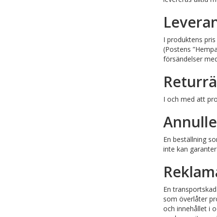
Levera
I produktens pris
(Postens ”Hempake
försändelser me
Returrä
I och med att pro
Annulle
En beställning so
inte kan garantera
Reklam
En transportskad
som överlåter pr
och innehållet i