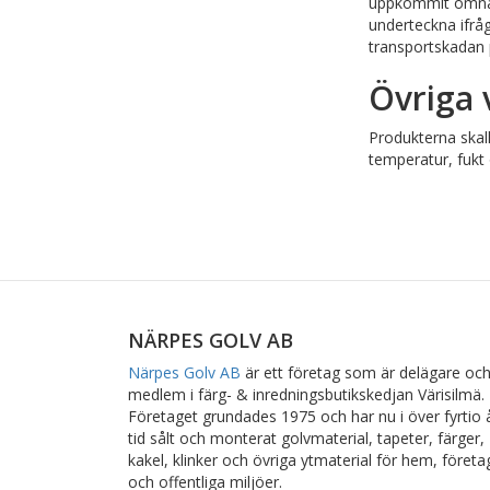
uppkommit omnämn
underteckna ifrå
transportskadan
Övriga 
Produkterna skal
temperatur, fukt
NÄRPES GOLV AB
Närpes Golv AB
är ett företag som är delägare oc
medlem i färg- & inredningsbutikskedjan Värisilmä.
Företaget grundades 1975 och har nu i över fyrtio 
tid sålt och monterat golvmaterial, tapeter, färger,
kakel, klinker och övriga ytmaterial för hem, företa
och offentliga miljöer.