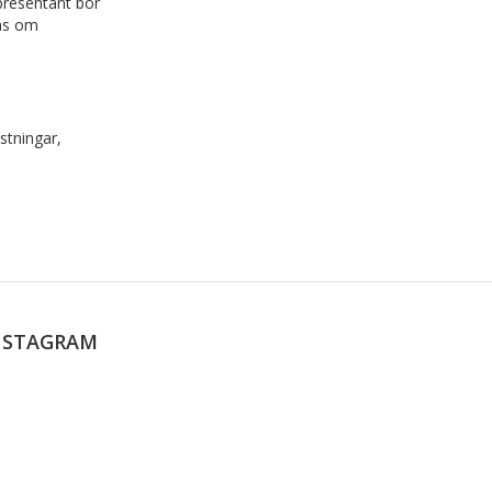
presentant bör
ras om
stningar,
NSTAGRAM